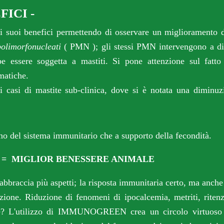
FICI -
 suoi benefici
permettendo di
osservare un miglioramento d
polimorfonucleati
( PMN ); gli stessi PMN intervengono
a d
be essere soggetta a mastiti
. Si pone attenzione sul fatto
matiche.
si di mastite sub-clinica, dove si è notata una diminuz
no del sistema immunitario che a supporto della fecondità.
 = MIGLIOR BENESSERE ANIMALE
abbraccia più aspetti; la risposta immunitaria certo, ma anche
sizione. Riduzione di fenomeni di ipocalcemia, metriti, ritenz
re?
L'utilizzo di IMMUNOGREEN crea un circolo virtuoso