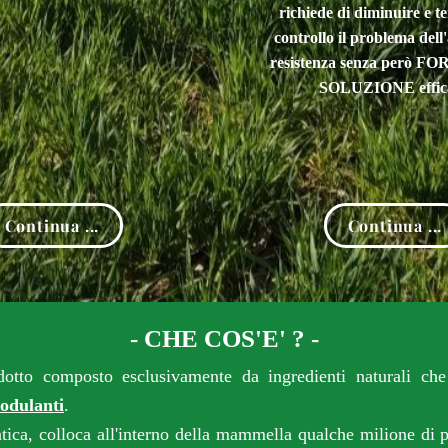
richiede di diminuire e te
controllo il problema dell'
resistenza senza però F
SOLUZIONE
effic
Continua ...
Continua ...
- CHE COS'E' ? -
 composto esclusivamente da ingredienti naturali che 
odulanti
.
ca, colloca all'interno della mammella qualche milione di pol