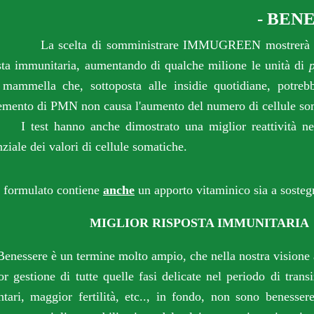
- BENE
L
a scelta di somministrare IMMUGREEN mostrerà i
sta immunitaria, aumentando di qualche milione le unità di
 mammella che, sottoposta alle insidie quotidiane, potreb
remento di PMN non causa l'aumento del numero di cellule so
t hanno anche dimostrato una miglior reattività nei ca
nziale dei valori di cellule somatiche.
ormulato contiene
anche
un apporto vitaminico sia a sosteg
MIGLIOR RISPOSTA IMMUNITARIA
Benessere è un termine molto ampio, che nella nostra visione 
or gestione di tutte quelle fasi delicate nel periodo di tran
ntari, maggior fertilità, etc.., in fondo, non sono benesse