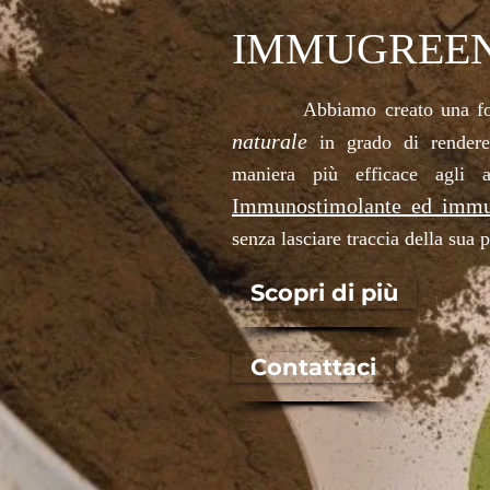
IMMUGREE
Abbiamo creato una fo
naturale
in grado di rendere
maniera più efficace agli at
Immunostimolante ed immu
senza lasciare traccia della sua 
Scopri di più
Contattaci