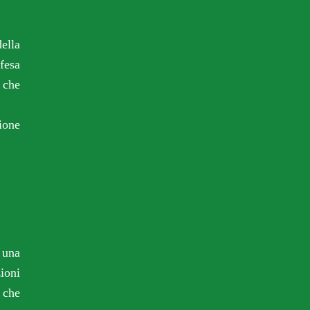
ella
ifesa
 che
ione
 una
ioni
 che