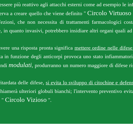
essere più reattivo agli attacchi esterni come ad esempio le i
Circolo Virtuoso
 a creare quello che viene definito "
fezioni, che non necessita di trattamenti farmacologici cos
 in quanto invasivi, potrebbero insidiare altri organi quali ad
 una risposta pronta significa
mettere ordine nelle difes
ata in funzione degli anticorpi provoca uno stato infiammato
modulati
uindi
, produrranno un numero maggiore di difese risp
rdata delle difese,
si evita lo sviluppo di citochine e defen
hiamerà ulteriori globuli bianchi; l'intervento preventivo evit
Circolo Vizioso
e "
".