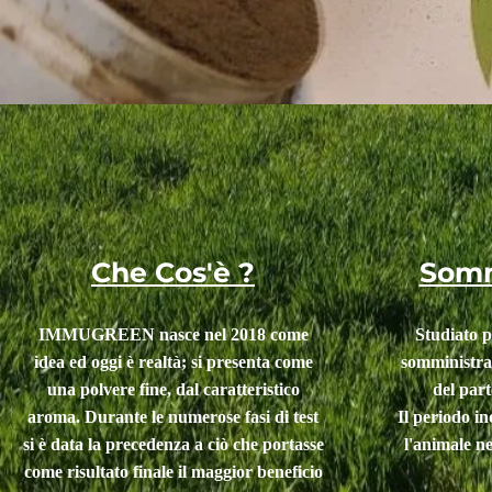
Che Cos'è ?
Somm
IMMUGREEN nasce nel 2018 come
Studiato p
idea ed oggi è realtà; si presenta come
somministra
una polvere fine, dal caratteristico
del part
aroma. Durante le numerose fasi di test
Il periodo i
si è data la precedenza a ciò che portasse
l'animale n
come risultato finale il maggior beneficio