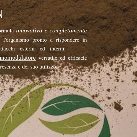
N
innovativa e completamente
rmula
 l'organismo pronto a rispondere in
tacchi esterni ed interni.
nomodulatore
versatile ed efficacie
presenza e del suo utilizzo.