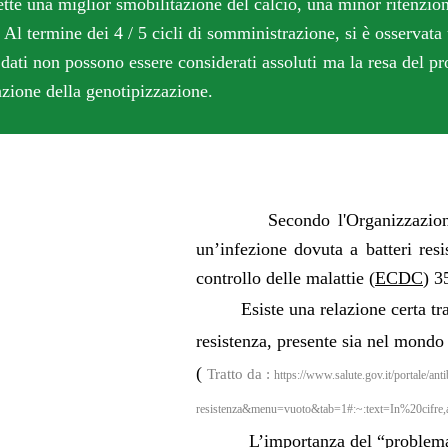
tte una miglior smobilitazione del calcio, una minor ritenzion
rmine dei 4 / 5 cicli di somministrazione, si è osservata un
i non possono essere considerati assoluti ma la resa del pro
nzione della genotipizzazione.
Secondo l'Organizzazion
un’infezione dovuta a batteri resis
controllo delle malattie (
ECDC
) 3
Esiste una relazione certa tra il
resistenza, presente sia nel mond
(
Tratto da
:
https://www.salute.gov.it/portale/an
resistenza&menu=vuoto&tab=1#:~:text=In%20cifre,a
L’importanza del “problema anti