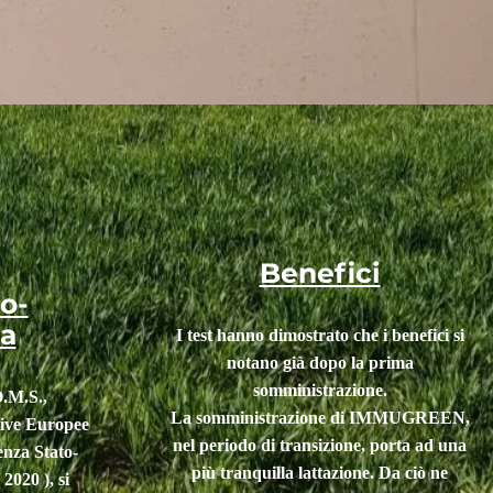
Benefici
o-
za
I test hanno dimostrato che i benefici si
notano già dopo la prima
somministrazione
.
.M.S.,
La somministrazione di IMMUGREEN,
tive Europee
nel periodo di transizione, porta ad una
enza Stato-
più tranquilla lattazione. Da ciò ne
 2020 )
, si