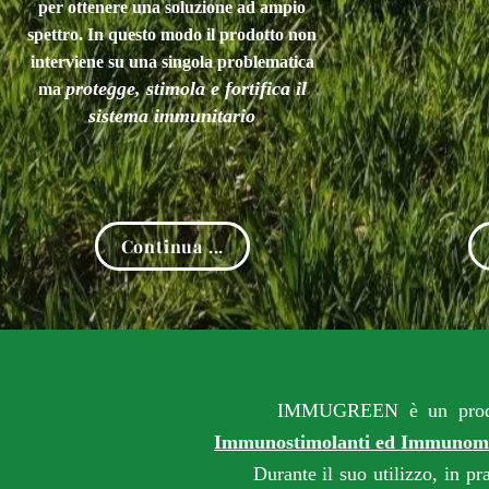
per ottenere una soluzione ad ampio
spettro. In questo modo il prodotto non
interviene su una singola problematica
protegge, stimola e fortifica il
ma
sistema immunitario
Continua ...
I
MMUGREEN è un prodotto
Immunostimo
lanti ed Immunom
Durante il suo utilizzo, in prati