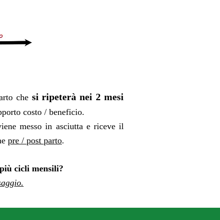
si ripeterà nei 2 mesi
parto che
pporto costo / beneficio.
ne messo in asciutta e riceve il
one
pre / post parto
.
iù cicli mensili?
saggio
.