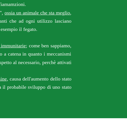
nfiamamzioni.
"
,
ossia un animale che sta meglio
,
tanti che ad
ogni utilizzo lasciano
 esempio il fegato.
e immunitarie
; come ben sappiamo,
rio a catena in quanto i meccanismi
etto al necessario, perchè attivati
sine
, causa dell'aumento dello stato
a il probabile sviluppo di uno stato