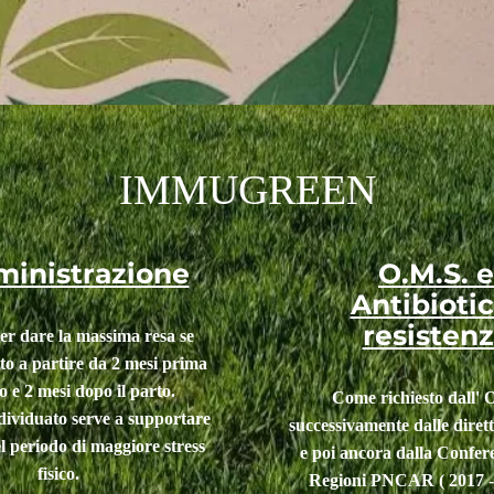
IMMUGREEN
inistrazione
O.M.S. e
Antibiotic
resisten
er dare la massima resa se
to a partire da 2 mesi prima
o e 2 mesi dopo il parto.
Come richiesto da
ll'
O
ndividuato serve a supportare
successivamente dalle diret
e
l periodo di maggiore stress
e poi ancora dalla Confer
fisico.
Regioni PNCAR
( 2017 -