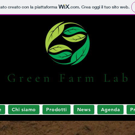
tato creato con la piattaforma
.com
. Crea oggi il tuo sito web.
e
Chi siamo
Prodotti
News
Agenda
P