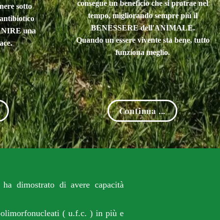
consegue un beneficio che si protrae nel
nere sotto
tempo,
migliorando sempre più il
antibiotico
BENESSERE dell'ANIMALE.
ORNIRE una
Quando un essere vivente sta bene, tutto
ace.
funziona meglio.
Continua ...
ha dimostrato di avere capacità
imorfonucleati ( u.f.c. ) in più e