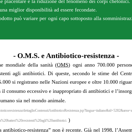
e placentare e la riduzione del fenomeno dei corpi chetonici.
a miglior disponibilità ad essere fecondate.
dotto può variare per ogni capo sottoposto alla somministraz
- O.M.S. e Antibiotico-resistenza -
e mondiale della sanità (
OMS
) ogni anno 700.000 perso
tenti agli antib
iotici. Di queste, secondo le stime del Cent
5.000
si registrano nelle Nazioni europee e oltre 10.000 riguar
 consumo eccessivo e inappropriato di antibiotici e l’insor
o umano sia nel mondo animale.
tibioticoresistenza/dettaglioContenutiAntibioticoResistenza.jsp?lingua=italiano&id=5282&area=a
)
%20batteri%20resistenti%20agli%20antibiotici.
biotico-resistenza” non è recente. Già nel 1998, l’Assem